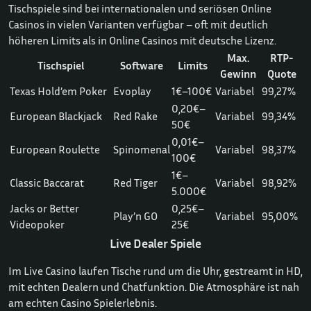
Tischspiele sind bei internationalen und seriösen Online
Casinos in vielen Varianten verfügbar – oft mit deutlich
höheren Limits als in Online Casinos mit deutsche Lizenz.
Max.
RTP-
Tischspiel
Software
Limits
Gewinn
Quote
Texas Hold’em Poker
Evoplay
1€–100€
Variabel
99,27%
0,20€–
European Blackjack
Red Rake
Variabel
99,34%
50€
0,01€–
European Roulette
Spinomenal
Variabel
98,37%
100€
1€–
Classic Baccarat
Red Tiger
Variabel
98,92%
5.000€
Jacks or Better
0,25€–
Play’n GO
Variabel
95,00%
Videopoker
25€
Live Dealer Spiele
Im Live Casino laufen Tische rund um die Uhr, gestreamt in HD,
mit echten Dealern und Chatfunktion. Die Atmosphäre ist nah
am echten Casino Spielerlebnis.