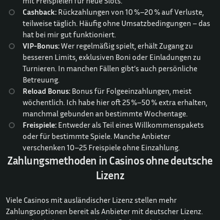
mit Freispielen für neue Slots.
Cashback:
Rückzahlungen von 10 %–20 % auf Verluste,
teilweise täglich. Häufig ohne Umsatzbedingungen – das
hat bei mir gut funktioniert.
VIP-Bonus:
Wer regelmäßig spielt, erhält Zugang zu
besseren Limits, exklusiven Boni oder Einladungen zu
Turnieren. In manchen Fällen gibt’s auch persönliche
Betreuung.
Reload Bonus:
Bonus für Folgeeinzahlungen, meist
wöchentlich. Ich habe hier oft 25 %–50 % extra erhalten,
manchmal gebunden an bestimmte Wochentage.
Freispiele:
Entweder als Teil eines Willkommenspakets
oder für bestimmte Spiele. Manche Anbieter
verschenken 10–25 Freispiele ohne Einzahlung.
Zahlungsmethoden in Casinos ohne deutsche
Lizenz
Viele Casinos mit ausländischer Lizenz stellen mehr
Zahlungsoptionen bereit als Anbieter mit deutscher Lizenz.