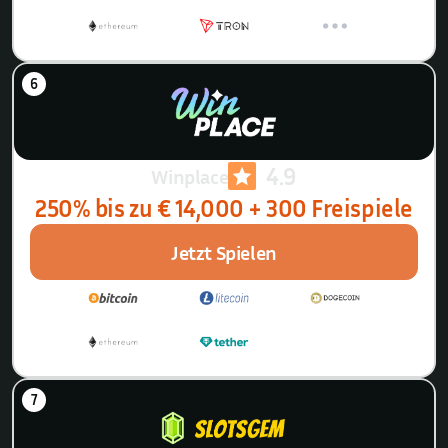
4.9
Winplace
250% bis zu € 14,000 + 300 Freispiele
Jetzt Spielen