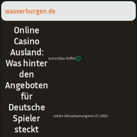
wasserburgen.de
Online
Casino
Ausland:
Autor:
Elias Stiffel
Was hinter
den
Angeboten
für
Deutsche
Spieler
Letzte Aktualisierung:
Juni 27, 2025
steckt