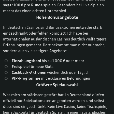
sogar 100 € pro Runde
spielen. Besonders bei Live-Spielen
macht das einen echten Unterschied.
Hohe Bonusangebote
In deutschen Casinos sind Bonusaktionen entweder stark
eingeschränkt oder fehlen komplett. Ich habe bei
internationalen ausländischen Casinos deutlich vielfältigere
Erfahrungen gemacht. Dort bekommt man nicht nur mehr,
sondern auch vielseitigere Angebote:
Einzahlungsboni
bis zu 1.000 € oder mehr
Freispiele
für neue Slots
Cashback-Aktionen
wöchentlich oder täglich
VIP-Programme
mit exklusiven Belohnungen
Größere Spielauswahl
Was mich am stärksten gestört hat: In Deutschland dürfen
offiziell nur Spielautomaten angeboten werden, und selbst
diese sind eingeschränkt. Kein Live Casino, keine Tischspiele,
keine Jackpots für deutsche Spieler. In einem ausländischen