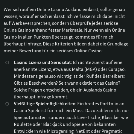
Wer sich auf ein Online Casino Ausland einlässt, sollte genau
wissen, worauf er sich einlässt. Ich verlasse mich dabei nicht
auf Werbeversprechen, sondern überprüfe jedes seriöse
Online Casino anhand fester Merkmale. Nur wenn ein Online
Casino in allen Punkten überzeugt, kommt es für mich
überhaupt infrage. Diese Kriterien bilden dabei die Grundlage
meiner Bewertung für ein seriöses Online Casino:
Casino Lizenz und Seriosität:
Ich achte zuerst auf eine
anerkannte Lizenz, etwa aus Malta (MGA) oder Curaçao.
Mindestens genauso wichtig ist der Ruf des Betreibers:
Gibt es Beschwerden? Seit wann existiert das Casino?
Solche Fragen entscheiden, ob ein Auslands Casino
überhaupt infrage kommt.
Vielfältige Spielmöglichkeiten:
Ein breites Portfolio an
Casino Spiele ist für mich ein Muss. Dazu zählen nicht nur
Spielautomaten, sondern auch Live-Tische, Klassiker wie
Roulette oder Blackjack und Spiele von bekannten
Entwicklern wie Microgaming, NetEnt oder Pragmatic