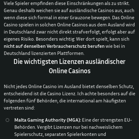
Viele Spieler empfinden diese Einschränkungen als zu strikt.
Genau deshalb weichen sie auf ausländische Casinos aus, auch
wenn diese sich formal in einer Grauzone bewegen. Das Online
Casino spielen in solchen Online Casinos aus dem Ausland wird
in Deutschland zwar nicht direkt strafverfolgt, erfolgt aber auf
eigenes Risiko. Besonders wichtig: Wer dort spielt, kann sich
nicht auf denselben Verbraucherschutz berufen
wie bei in
Deutschland lizenzierten Plattformen.
Die wichtigsten Lizenzen ausländischer
Online Casinos
Nicht jedes Online Casino im Ausland bietet denselben Schutz,
entscheidend ist die Casino Lizenz. Ich achte besonders auf die
folgenden fünf Behörden, die international am häufigsten
vertreten sind:
Malta Gaming Authority (MGA):
Eine der strengsten EU-
Behörden. Vergibt Lizenzen nur bei nachweislichem
Spielerschutz, separaten Spielerkonten und