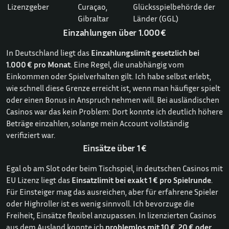
Lizenzgeber
Curaçao,
Glücksspielbehörde der
Gibraltar
Länder (GGL)
Einzahlungen über 1.000 €
In Deutschland liegt das
Einzahlungslimit gesetzlich bei
1.000 € pro Monat
. Eine Regel, die unabhängig vom
Einkommen oder Spielverhalten gilt. Ich habe selbst erlebt,
wie schnell diese Grenze erreicht ist, wenn man häufiger spielt
oder einen Bonus in Anspruch nehmen will. Bei ausländischen
Casinos war das kein Problem: Dort konnte ich deutlich höhere
Beträge einzahlen, solange mein Account vollständig
verifiziert war.
Einsätze über 1 €
Egal ob am Slot oder beim Tischspiel, in deutschen Casinos mit
EU Lizenz liegt das
Einsatzlimit bei exakt 1 € pro Spielrunde
.
Für Einsteiger mag das ausreichen, aber für erfahrene Spieler
oder Highroller ist es wenig sinnvoll. Ich bevorzuge die
Freiheit, Einsätze flexibel anzupassen. In lizenzierten Casinos
aus dem Ausland konnte ich
problemlos mit 10 €, 20 € oder