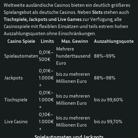
Weltweite ausländische Casinos bieten ein deutlich größeres
Spielangebot als deutsche Casinos. Neben
Slots
stehen auch
Tischspiele, Jackpots und Live Games
zur Verfügung, alle
Casinospiele mit flexiblen Einsätzen und teils extrem hohen
Auszahlungsquoten ohne Einschränkungen.
Casino Spiele
Limits
Max. Gewinn
Auszahlungsquote
Mehrere
0,01€–
Spielautomaten
hunderttausend
88%–99%
500€
Euro
0,01€–
bis zu mehreren
Jackpots
1.000€
88%–98%
Millionen Euro
+
0,01€–
bis zu mehreren
Tischspiele
1.000€
bis zu 99,60%
Millionen Euro
+
0,10€–
bis zu mehreren
Live Casino
1.000€
bis zu 99,70%
Millionen Euro
+
Spielautomaten und Jackpots