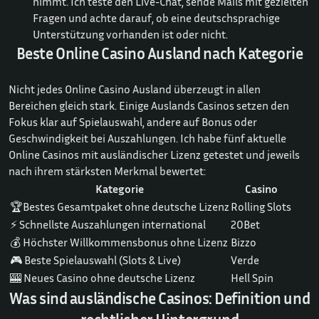
nimmt. Ich teste den Live-Chat, sende Mails mit gezielten
Fragen und achte darauf, ob eine deutschsprachige
Unterstützung vorhanden ist oder nicht.
Beste Online Casino Ausland nach Kategorie
Nicht jedes Online Casino Ausland überzeugt in allen
Bereichen gleich stark. Einige Auslands Casinos setzen den
Fokus klar auf Spielauswahl, andere auf Bonus oder
Geschwindigkeit bei Auszahlungen. Ich habe fünf aktuelle
Online Casinos mit ausländischer Lizenz getestet und jeweils
nach ihrem stärksten Merkmal bewertet:
Kategorie
Casino
🏆Bestes Gesamtpaket ohne deutsche Lizenz
Rolling Slots
⚡ Schnellste Auszahlungen international
20Bet
💰 Höchster Willkommensbonus ohne Lizenz
Bizzo
🎮 Beste Spielauswahl (Slots & Live)
Verde
🎰 Neues Casino ohne deutsche Lizenz
Hell Spin
Was sind ausländische Casinos: Definition und