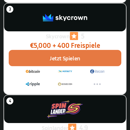
5
Skycrown
€5,000 + 400 Freispiele
Jetzt Spielen
4.9
Spinlander