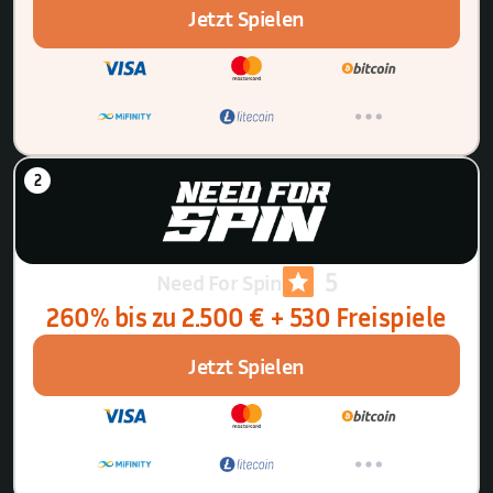
Jetzt Spielen
5
Need For Spin
260% bis zu 2.500 € + 530 Freispiele
Jetzt Spielen